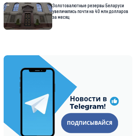
Золотовалютные резервы Беларуси
увеличились почти на 40 млн долларов
за месяц
https://t.me/minskctvby