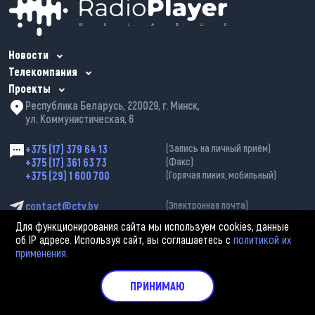
Новости
Телекомпания
Проекты
Республика Беларусь, 220029, г. Минск,
ул. Коммунистическая, 6
+375 (17) 379 64 13
(Запись на личный приём)
+375 (17) 361 63 73
(Факс)
+375 (29) 1 600 700
(Горячая линия, мобильный)
contact@ctv.by
(Электронная почта)
Для функционирования сайта мы используем cookies, данные
об IP адресе. Используя сайт, вы соглашаетесь с
политикой их
применения
.
ПРИНИМАЮ
2002—2026 © ЗАО «Столичное телевидение». При любом использовании
материалов активная гиперссылка на «belarus-news.by» обязательна.
Политика обработки персональных данных