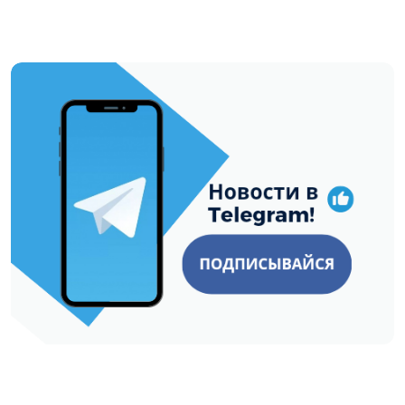
https://t.me/minskctvby