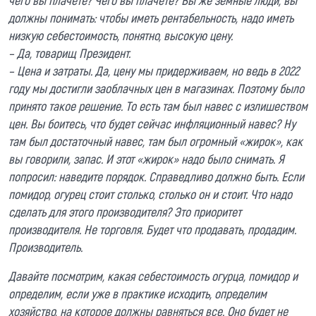
чего вы плачете? Чего вы плачете? Вы же земные люди, вы
должны понимать: чтобы иметь рентабельность, надо иметь
низкую себестоимость, понятно, высокую цену.
– Да, товарищ Президент.
– Цена и затраты. Да, цену мы придерживаем, но ведь в 2022
году мы достигли заоблачных цен в магазинах. Поэтому было
принято такое решение. То есть там был навес с излишеством
цен. Вы боитесь, что будет сейчас инфляционный навес? Ну
там был достаточный навес, там был огромный «жирок», как
вы говорили, запас. И этот «жирок» надо было снимать. Я
попросил: наведите порядок. Справедливо должно быть. Если
помидор, огурец стоит столько, столько он и стоит. Что надо
сделать для этого производителя? Это приоритет
производителя. Не торговля. Будет что продавать, продадим.
Производитель.
Давайте посмотрим, какая себестоимость огурца, помидор и
определим, если уже в практике исходить, определим
хозяйство, на которое должны равняться все. Оно будет не