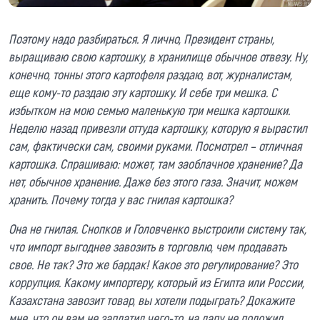
Поэтому надо разбираться. Я лично, Президент страны,
выращиваю свою картошку, в хранилище обычное отвезу. Ну,
конечно, тонны этого картофеля раздаю, вот, журналистам,
еще кому-то раздаю эту картошку. И себе три мешка. С
избытком на мою семью маленькую три мешка картошки.
Неделю назад привезли оттуда картошку, которую я вырастил
сам, фактически сам, своими руками. Посмотрел – отличная
картошка. Спрашиваю: может, там заоблачное хранение? Да
нет, обычное хранение. Даже без этого газа. Значит, можем
хранить. Почему тогда у вас гнилая картошка?
Она не гнилая. Снопков и Головченко выстроили систему так,
что импорт выгоднее завозить в торговлю, чем продавать
свое. Не так? Это же бардак! Какое это регулирование? Это
коррупция. Какому импортеру, который из Египта или России,
Казахстана завозит товар, вы хотели подыграть? Докажите
мне, что он вам не заплатил чего-то, на лапу не положил.