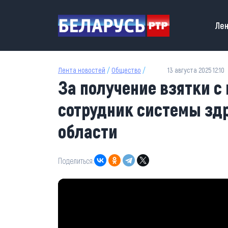
Перейти к основному содержанию
Main
Лен
Лента новостей
/
Общество
/
13 августа 2025 12:10
За получение взятки 
сотрудник системы зд
области
Поделиться: