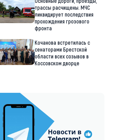
Основные дороги, проезды,
трассы расчищены. МЧС
ликвидирует последствия
прохождения грозового
фронта
Кочанова встретилась с
сенаторами Брестской
области всех созывов в
Коссовском дворце
://t.me/minskctvby