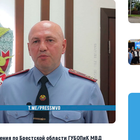
https
ления по Брестской области ГУБОПиК МВД