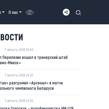
ы
О нас
ВОСТИ
7 августа, 2026 23:40
л Перепехин вошел в тренерский штаб
амо-Минск»
7 августа, 2026 23:35
тан» разгромил «Арсенал» в матче
ольного чемпионата Беларуси
7 августа, 2026 23:30
руска Голоскок – полуфиналистка ЧМ-U19