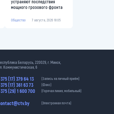
устраняют последствия
мощного грозового фронта
Общество
7 августа, 2026 18:05
еспублика Беларусь, 220029, г. Минск,
л. Коммунистическая, 6
375 (17) 379 64 13
(Запись на личный приём)
375 (17) 361 63 73
(Факс)
375 (29) 1 600 700
(Горячая линия, мобильный)
contact@ctv.by
(Электронная почта)