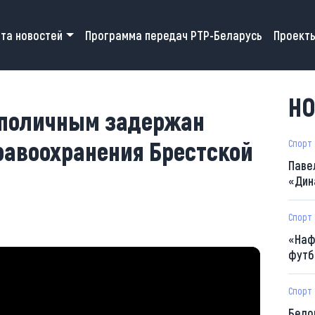
 navigation
та новостей
Программа передач РТР-Беларусь
Проект
НО
с поличным задержан
равоохранения Брестской
Спорт
Паве
«Дин
Спорт
«Наф
футб
Спорт
Бело