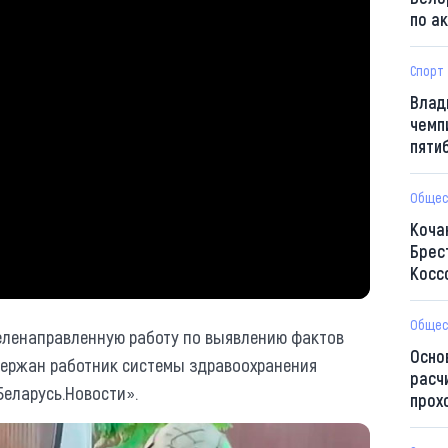
по а
Спорт
Влад
чемп
пяти
Общес
Коча
Брес
Косс
Общес
еленаправленную работу по выявлению фактов
Осно
держан работник системы здравоохранения
расч
Беларусь.Новости».
прох