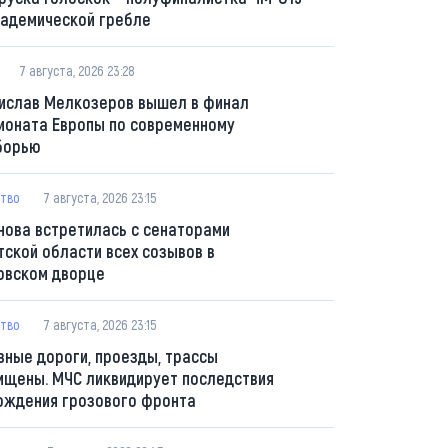
кадемической гребле
7 августа, 2026 23:28
ислав Мелкозеров вышел в финал
ионата Европы по современному
борью
тво
7 августа, 2026 23:15
нова встретилась с сенаторами
тской области всех созывов в
овском дворце
тво
7 августа, 2026 23:15
вные дороги, проезды, трассы
ищены. МЧС ликвидирует последствия
ождения грозового фронта