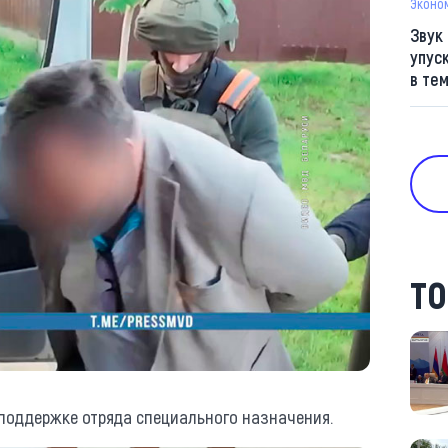
Эконо
Звук
упус
в те
ТО
поддержке отряда специального назначения.