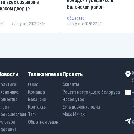
поездки Лукашенко в
ти всех созывов в
Вилейский район
вском дворце
Общество
тво
7 августа, 2026 23:15
7 августа, 2026 22:40
Новости
Телекомпания
Проекты
Р
у
Политика
О нас
Акценты
Экономика
Команда
Рецепт настоящего белоруса
+
+
Общество
Вакансии
Новое утро
+
Спорт
Контакты
Есть девчонка одна
Происшествия
Теги
Мисс Минск
Культура
Обратная связь
Здоровье