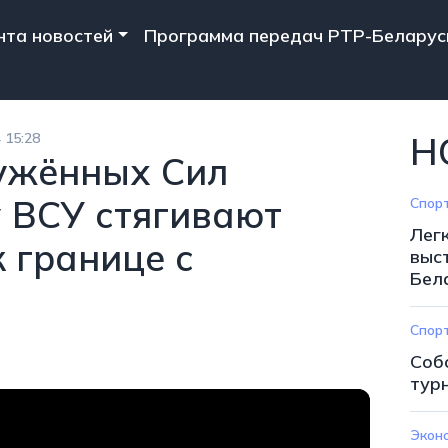
n navigation
нта новостей
Программа передач РТР-Беларус
 15:28
Н
ужённых Сил
у ВСУ стягивают
Спор
Лег
к границе с
выс
Бел
Спор
Соб
тур
Экон