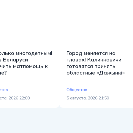
олько многодетным!
Город меняется на
в Беларуси
глазах! Калинковичи
чить матпомощь к
готовятся принять
ле?
областные «Дажынкі»
ство
Общество
ста, 2026 22:00
5 августа, 2026 21:50