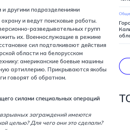
и и другими подразделениями
Обще
охрану и ведут поисковые работы.
Горо
иверсионно-разведывательных групп
Кал
обл
тожить их. Военнослужащие в режиме
асстановке сил подталкивают действия
рской области на белорусском
ехнику: американские боевые машины
йную артиллерию. Прикрываются якобы
и говорят об обратном.
Т
ющего
с
илами
с
пециальных
о
пераций
о-взрывных заграждений имеются
кой целью? Для чего они это сделали?