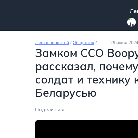
Перейти к основному содержанию
Mai
Ле
Лента новостей
/
Общество
/
29 июня 2024
Замком ССО Воор
рассказал, почем
солдат и технику 
Беларусью
Поделиться: