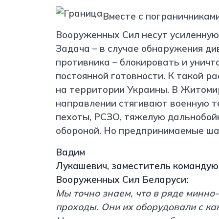
Вместе с пограничникам
Вооруженных Сил несут усиленную 
Задача – в случае обнаружения д
противника – блокировать и унич
постоянной готовности. К такой р
на территории Украины. В Житоми
направлении стягивают военную т
пехоты, РСЗО, тяжелую дальнобо
обороной. Но предпринимаемые шаг
Вадим
Лукашевич, з
аместитель
к
оманду
Вооруж
е
нных Сил Беларуси:
Мы точно знаем, что в ряде минн
проходы. Они их оборудовали с ка