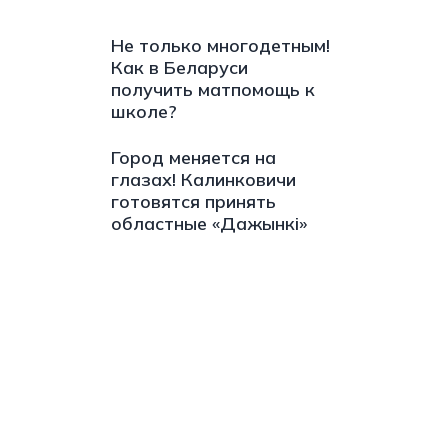
Не только многодетным!
Как в Беларуси
получить матпомощь к
школе?
Город меняется на
глазах! Калинковичи
готовятся принять
областные «Дажынкі»
s://t.me/minskctvby