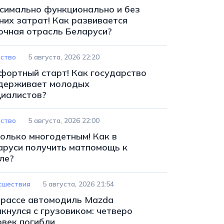
симально функционально и без
них затрат! Как развивается
очная отрасль Беларуси?
ство
5 августа, 2026 22:20
фортный старт! Как государство
держивает молодых
циалистов?
ство
5 августа, 2026 22:00
только многодетным! Как в
аруси получить матпомощь к
ле?
сшествия
5 августа, 2026 21:54
трассе автомодиль Mazda
кнулся с грузовиком: четверо
овек погибли