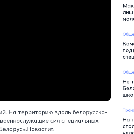
Мак
лиш
мол
Обще
Ком
под
спе
Обще
Не 
Бел
шко
Прои
ий. На территорию вдоль белорусско-
На 
 военнослужащие сил специальных
стол
Беларусь.Новости».
чел