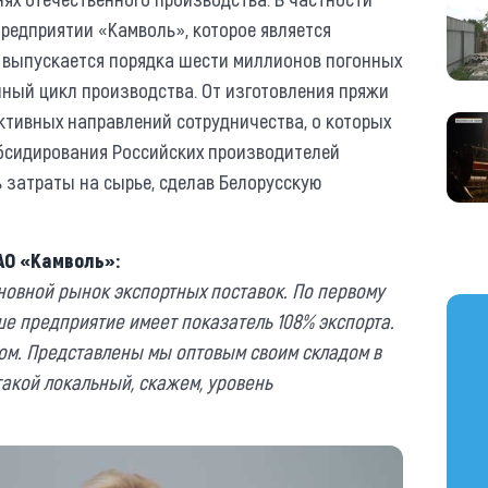
редприятии «Камволь», которое является
о выпускается порядка шести миллионов погонных
лный цикл производства. От изготовления пряжи
ективных направлений сотрудничества, о которых
убсидирования Российских производителей
ь затраты на сырье, сделав Белорусскую
АО «Камволь»:
новной рынок экспортных поставок. По первому
https
е предприятие имеет показатель 108% экспорта.
ом. Представлены мы оптовым своим складом в
такой локальный, скажем, уровень