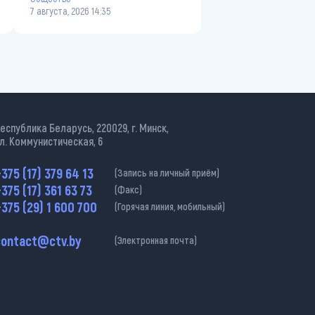
7 августа, 2026 14:35
еспублика Беларусь, 220029, г. Минск,
л. Коммунистическая, 6
375 (17) 379 64 13
(Запись на личный приём)
375 (17) 361 63 73
(Факс)
375 (29) 1 600 700
(Горячая линия, мобильный)
contact@ctv.by
(Электронная почта)