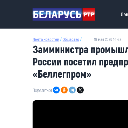
Перейти к основному содержанию
Main
Лен
Лента новостей
/
Общество
/
18 мая 2026 14:42
Замминистра промышл
России посетил предп
«Беллегпром»
Поделиться: