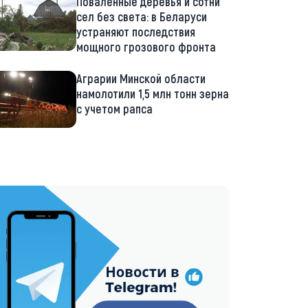
Поваленные деревья и сотни
сел без света: в Беларуси
устраняют последствия
мощного грозового фронта
Аграрии Минской области
намолотили 1,5 млн тонн зерна
с учетом рапса
://t.me/minskctvby