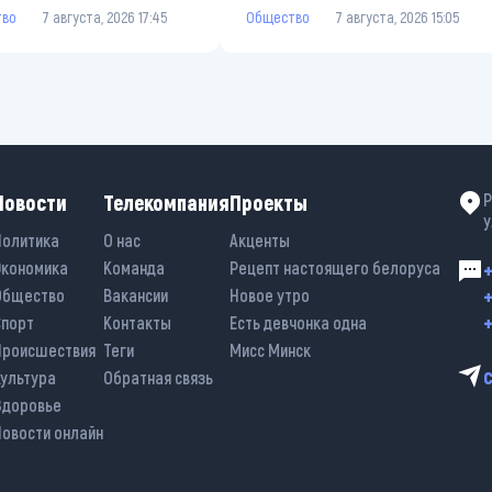
тво
7 августа, 2026 17:45
Общество
7 августа, 2026 15:05
Новости
Телекомпания
Проекты
Р
у
Политика
О нас
Акценты
Экономика
Команда
Рецепт настоящего белоруса
+
+
Общество
Вакансии
Новое утро
+
Спорт
Контакты
Есть девчонка одна
Происшествия
Теги
Мисс Минск
Культура
Обратная связь
Здоровье
Новости онлайн