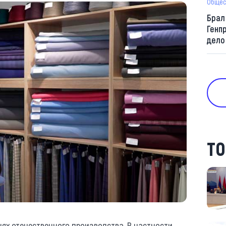
Общес
Брал
Генп
дело
ТО
нях отечественного производства. В частности