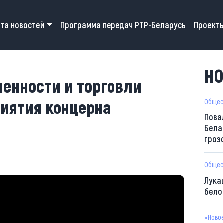
 navigation
та новостей
Программа передач РТР-Беларусь
Проект
НО
енности и торговли
риятия концерна
Общес
Пова
Бела
гроз
Общес
Лука
бело
«Ново