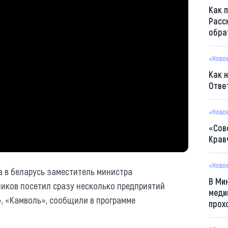
Как 
Расс
обра
«Ново
Как 
Отве
«Ново
«Сов
Крав
«Ново
а в беларусь заместитель министра
В Ми
иков посетил сразу несколько предприятий
меди
», «Камволь», сообщили в программе
прох