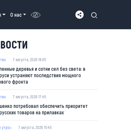
ы
О нас
ВОСТИ
тво
7 августа, 2026 18:05
ленные деревья и сотни сел без света: в
руси устраняют последствия мощного
ового фронта
тво
7 августа, 2026 17:45
шенко потребовал обеспечить приоритет
русских товаров на прилавках
е утро»
7 августа, 2026 15:45