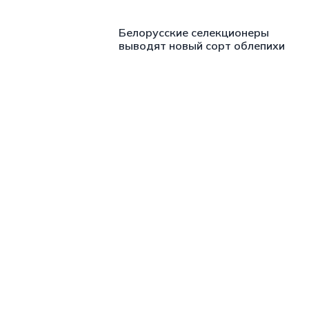
Белорусские селекционеры
выводят новый сорт облепихи
https://t.me/minskctvby