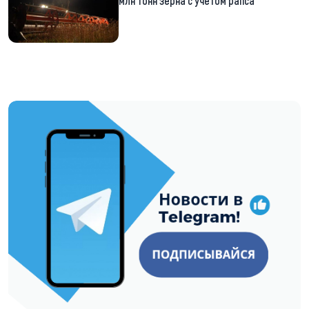
млн тонн зерна с учетом рапса
https://t.me/minskctvby