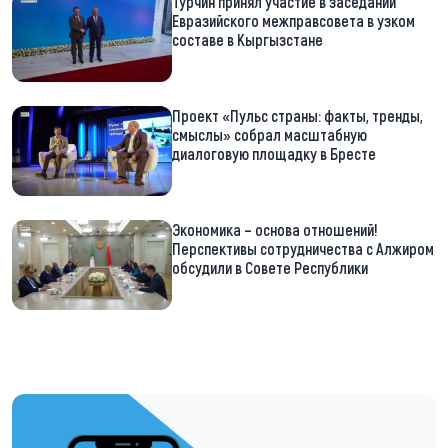
Турчин принял участие в заседании
Евразийского межправсовета в узком
составе в Кыргызстане
Проект «Пульс страны: факты, тренды,
смыслы» собрал масштабную
диалоговую площадку в Бресте
Экономика – основа отношений!
Перспективы сотрудничества с Алжиром
обсудили в Совете Республики
https://t.me/minskctvby