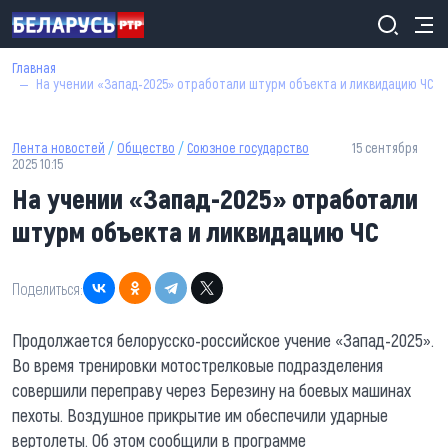
Перейти к основному содержанию
СТРОКА НАВИГАЦИИ
Главная
На учении «Запад-2025» отработали штурм объекта и ликвидацию ЧС
Лента новостей
/
Общество
/
Союзное государство
15 сентября
2025 10:15
На учении «Запад-2025» отработали
штурм объекта и ликвидацию ЧС
Поделиться:
Продолжается белорусско-российское учение «Запад-2025».
Во время тренировки мотострелковые подразделения
совершили переправу через Березину на боевых машинах
пехоты. Воздушное прикрытие им обеспечили ударные
вертолеты. Об этом сообщили в программе