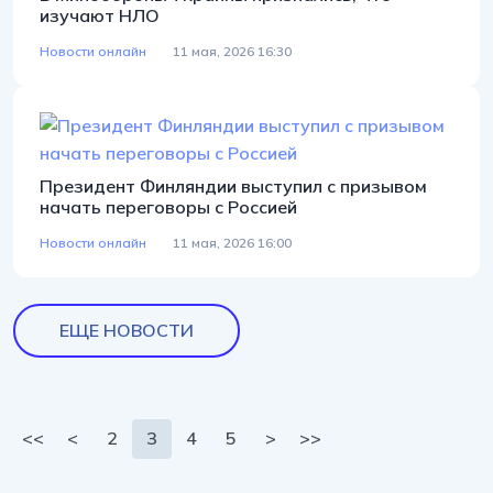
изучают НЛО
Новости онлайн
11 мая, 2026 16:30
Президент Финляндии выступил с призывом
начать переговоры с Россией
Новости онлайн
11 мая, 2026 16:00
ЕЩЕ НОВОСТИ
Нумерация страниц
<<
<
2
3
4
5
>
>>
Первая страница
Предыдущая страница
Page
Текущая страница
Page
Page
Следующая страница
Последняя страница