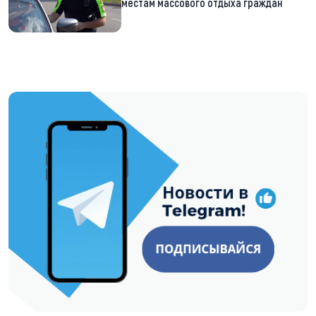
местам массового отдыха граждан
https://t.me/minskctvby