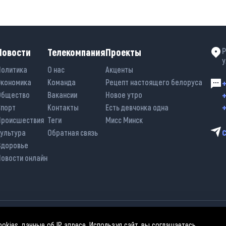
Новости
Телекомпания
Проекты
Р
у
Политика
О нас
Акценты
Экономика
Команда
Рецепт настоящего белоруса
+
+
Общество
Вакансии
Новое утро
+
Спорт
Контакты
Есть девчонка одна
Происшествия
Теги
Мисс Минск
Культура
Обратная связь
Здоровье
Новости онлайн
kies, данные об IP адресе. Используя сайт, вы соглашаетесь
спользовании материалов активная гиперссылка на «belarus-news.by» обяз