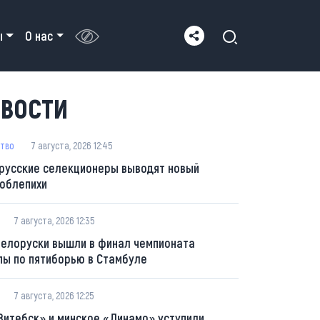
ы
О нас
ВОСТИ
тво
7 августа, 2026 12:45
русские селекционеры выводят новый
 облепихи
7 августа, 2026 12:35
белоруски вышли в финал чемпионата
пы по пятиборью в Стамбуле
7 августа, 2026 12:25
Витебск» и минское «Динамо» уступили