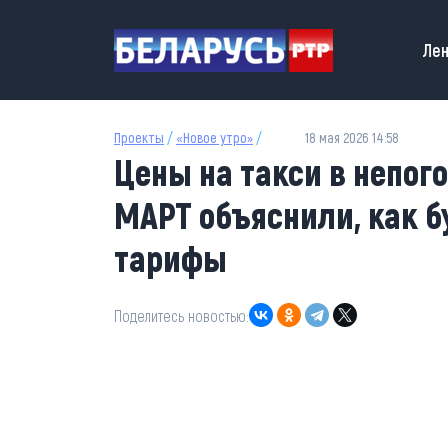
Перейти к основному содержанию
Main
Лен
Проекты
/
«Новое утро»
/
18 мая 2026 14:58
Цены на такси в непого
МАРТ объяснили, как б
тарифы
Поделитесь новостью: