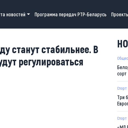
 navigation
та новостей
Программа передач РТР-Беларусь
Проект
НО
ду станут стабильнее. В
удут регулироваться
Общес
Бело
сорт
Спорт
Три 
Евро
Спорт
«МЛ 