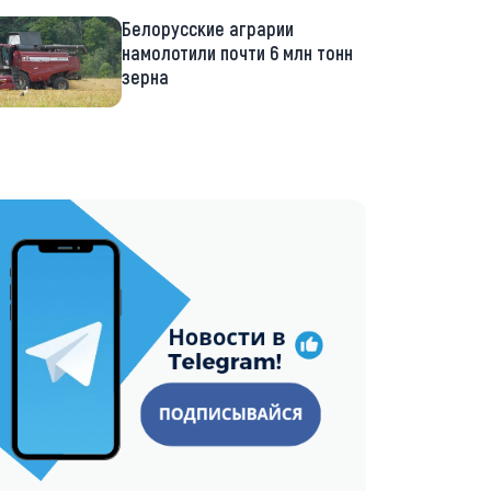
Белорусские аграрии
намолотили почти 6 млн тонн
зерна
://t.me/minskctvby