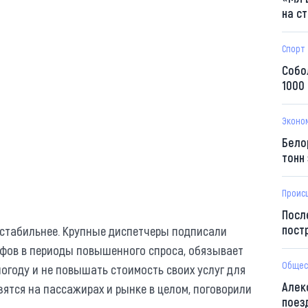
на с
Спорт
Собо
1000
Эконо
Бело
тонн
Проис
Посл
пост
т стабильнее. Крупные диспетчеры подписали
ифов в периоды повышенного спроса, обязывает
Общес
году и не повышать стоимость своих услуг для
Алек
азятся на пассажирах и рынке в целом, поговорили
поез