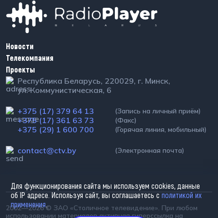
Новости
Телекомпания
Проекты
Республика Беларусь, 220029, г. Минск,
ул. Коммунистическая, 6
+375 (17) 379 64 13
(Запись на личный приём)
+375 (17) 361 63 73
(Факс)
+375 (29) 1 600 700
(Горячая линия, мобильный)
contact@ctv.by
(Электронная почта)
Для функционирования сайта мы используем cookies, данные
об IP адресе. Используя сайт, вы соглашаетесь с
политикой их
применения
.
2002—2026 © ЗАО «Столичное телевидение». При любом
использовании материалов активная гиперссылка на