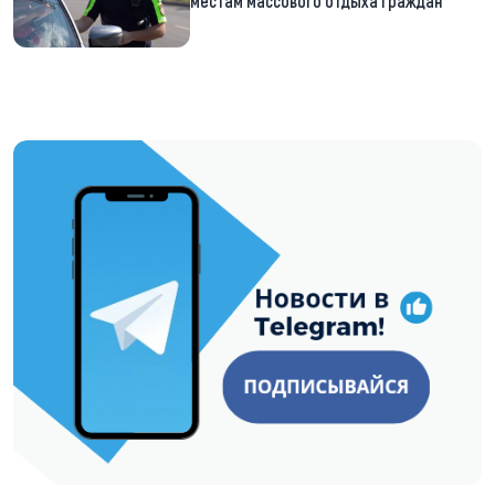
местам массового отдыха граждан
https://t.me/minskctvby