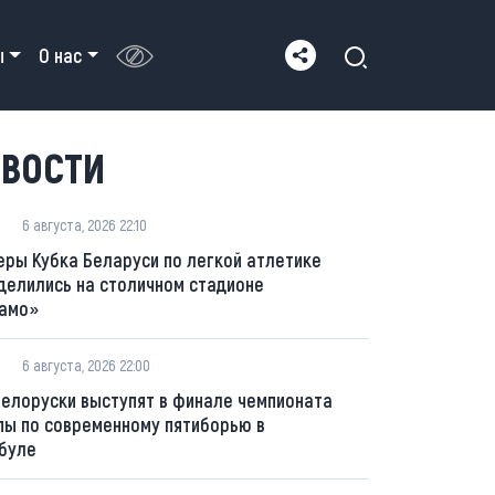
ы
О нас
ВОСТИ
6 августа, 2026 22:10
еры Кубка Беларуси по легкой атлетике
делились на столичном стадионе
амо»
6 августа, 2026 22:00
белоруски выступят в финале чемпионата
пы по современному пятиборью в
буле