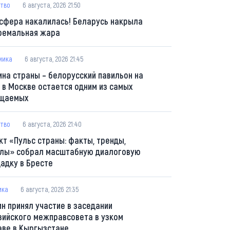
тво
6 августа, 2026 21:50
сфера накалилась! Беларусь накрыла
ремальная жара
мика
6 августа, 2026 21:45
ина страны – белорусский павильон на
 в Москве остается одним из самых
щаемых
тво
6 августа, 2026 21:40
кт «Пульс страны: факты, тренды,
лы» собрал масштабную диалоговую
адку в Бресте
ика
6 августа, 2026 21:35
ин принял участие в заседании
зийского межправсовета в узком
аве в Кыргызстане