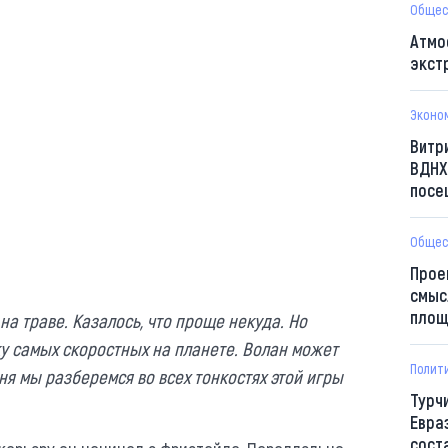
Общес
Атмо
экст
Эконо
Витр
ВДНХ
посе
Общес
Прое
смыс
площ
на траве. Казалось, что проще некуда. Но
рку самых скоростных на планете. Волан может
Полит
ня мы разберемся во всех тонкостях этой игры
Турч
Евра
сост