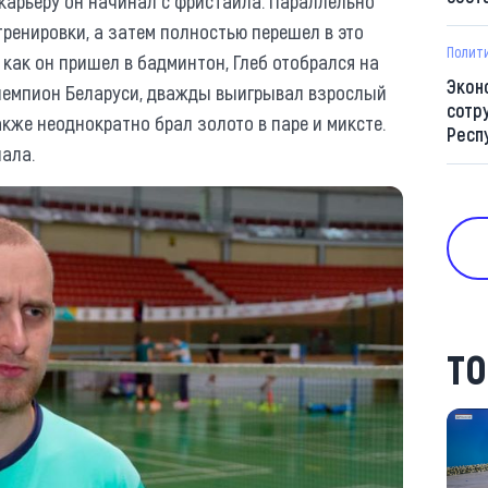
 карьеру он начинал с фристайла. Параллельно
ренировки, а затем полностью перешел в это
Полит
, как он пришел в бадминтон, Глеб отобрался на
Экон
 чемпион Беларуси, дважды выигрывал взрослый
сотр
кже неоднократно брал золото в паре и миксте.
Респ
нала.
ТО