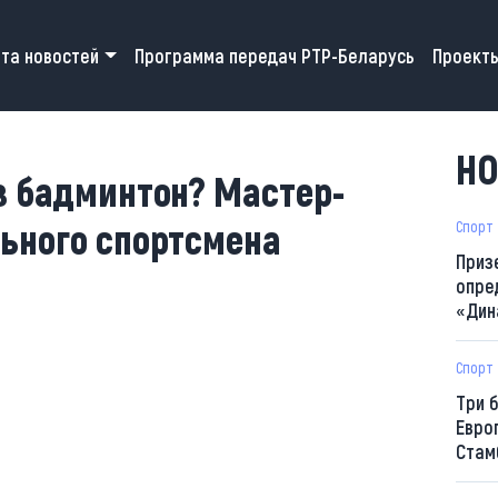
 navigation
та новостей
Программа передач РТР-Беларусь
Проект
НО
в бадминтон? Мастер-
ьного спортсмена
Спорт
Приз
опре
«Дин
Спорт
Три 
Евро
Стам