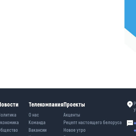
Новости
Телекомпания
Проекты
Р
у
Политика
О нас
Акценты
Экономика
Команда
Рецепт настоящего белоруса
+
+
Общество
Вакансии
Новое утро