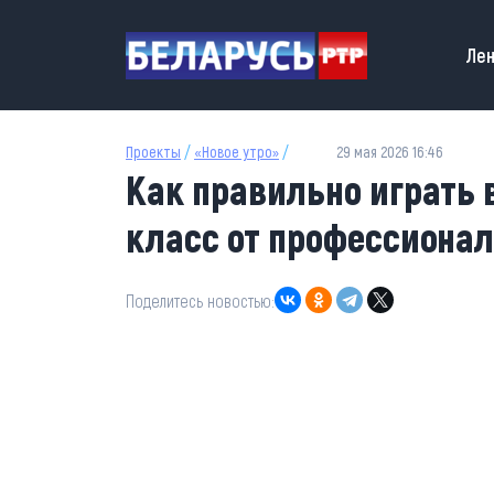
Перейти к основному содержанию
Main
Лен
Проекты
/
«Новое утро»
/
29 мая 2026 16:46
Как правильно играть 
класс от профессионал
Поделитесь новостью: