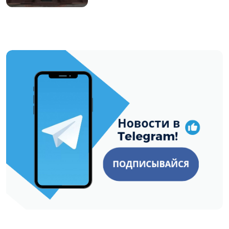
https://t.me/minskctvby