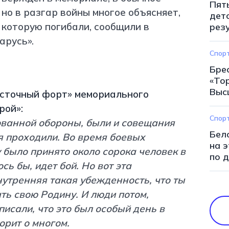
Пят
но в разгар войны многое объясняет,
дет
 которую погибали, сообщили в
рез
арусь».
Спор
Бре
«То
Выс
осточный форт» мемориального
рой»:
Спор
ованной обороны, были и совещания
Бел
я проходили. Во время боевых
на 
 было принято около сорока человек в
по 
ь бы, идет бой. Но вот эта
утренняя такая убежденность, что ты
ь свою Родину. И люди потом,
исали, что это был особый день в
орит о многом.