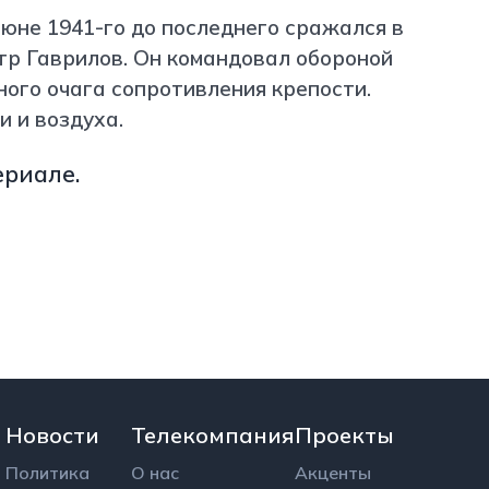
июне 1941-го до последнего сражался в
тр Гаврилов. Он командовал обороной
ного очага сопротивления крепости.
и и воздуха.
ериале
.
Новости
Телекомпания
Проекты