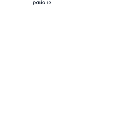
районе
s://t.me/minskctvby