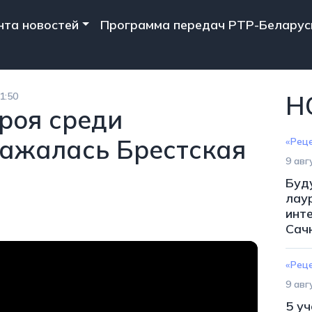
n navigation
нта новостей
Программа передач РТР-Беларус
1:50
Н
роя среди
ражалась Брестская
«Рец
9 авг
Буд
лаур
инт
Сач
«Рец
9 авг
5 у