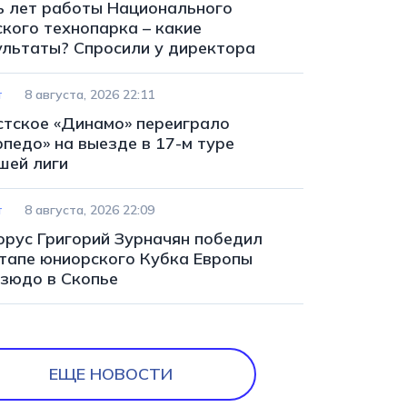
ь лет работы Национального
ского технопарка – какие
ультаты? Спросили у директора
т
8 августа, 2026 22:11
стское «Динамо» переиграло
рпедо» на выезде в 17-м туре
шей лиги
т
8 августа, 2026 22:09
орус Григорий Зурначян победил
этапе юниорского Кубка Европы
дзюдо в Скопье
ЕЩЕ НОВОСТИ