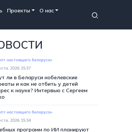
ь
Проекты
О нас
ОВОСТИ
епт настоящего белоруса»
уста, 2026 15:37
ут ли в Беларуси нобелевские
еаты и как не отбить у детей
ерес к науке? Интервью с Сергеем
ко
епт настоящего белоруса»
уста, 2026 15:34
чебных программ по ИИ планируют