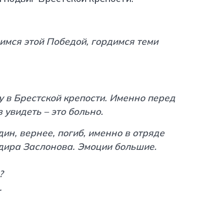
 подвиг Брестской крепости.
димся этой Победой, гордимся теми
http
у в Брестской крепости. Именно перед
 увидеть – это больно.
дин, вернее, погиб, именно в отряде
дира Заслонова. Эмоции большие.
?
.