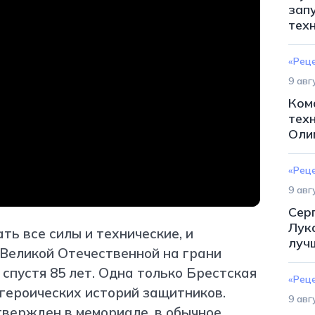
зап
тех
«Рец
9 авг
Ком
тех
Оли
«Рец
9 авг
Сер
Лук
ть все силы и технические, и
луч
 Великой Отечественной на грани
 спустя 85 лет. Одна только Брестская
«Рец
 героических историй защитников.
9 авг
твержден в мемориале, в обычное