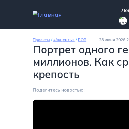
Перейти к основному содержанию
Mai
Ле
Проекты
/
«Акценты»
/
ВОВ
28 июня 2026 2
Портрет одного ге
миллионов. Как с
крепость
Поделитесь новостью: