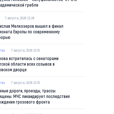
кадемической гребле
7 августа, 2026 23:28
ислав Мелкозеров вышел в финал
ионата Европы по современному
борью
тво
7 августа, 2026 23:15
нова встретилась с сенаторами
тской области всех созывов в
овском дворце
тво
7 августа, 2026 23:15
вные дороги, проезды, трассы
ищены. МЧС ликвидирует последствия
ождения грозового фронта