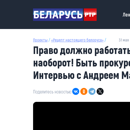
Перейти к основному содержанию
Main
Лен
Проекты
/
«Рецепт настоящего белоруса»
/
31 мая 
Право должно работать 
наоборот! Быть прокур
Интервью с Андреем 
Поделитесь новостью: