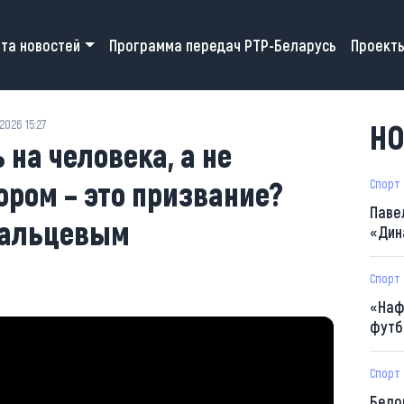
 navigation
та новостей
Программа передач РТР-Беларусь
Проект
2026 15:27
НО
на человека, а не
ором – это призвание?
Спорт
Паве
Мальцевым
«Дин
Спорт
«Наф
футб
Спорт
Бело