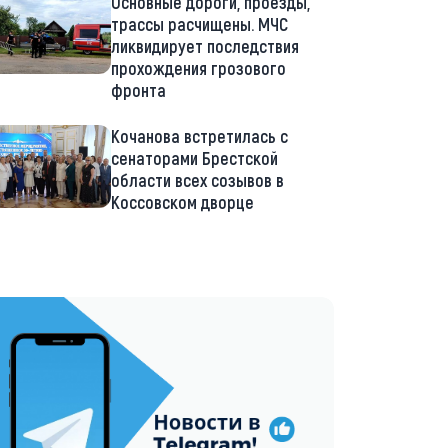
Основные дороги, проезды,
трассы расчищены. МЧС
ликвидирует последствия
прохождения грозового
фронта
Кочанова встретилась с
сенаторами Брестской
области всех созывов в
Коссовском дворце
://t.me/minskctvby