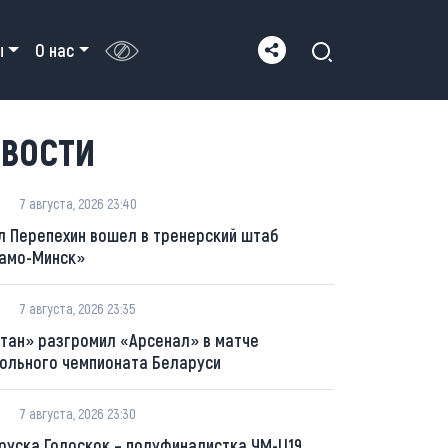
ы
О нас
ВОСТИ
7 августа, 2026 23:40
л Перепехин вошел в тренерский штаб
амо-Минск»
7 августа, 2026 23:35
тан» разгромил «Арсенал» в матче
ольного чемпионата Беларуси
7 августа, 2026 23:30
руска Голоскок – полуфиналистка ЧМ-U19