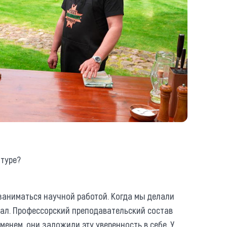
атуре?
заниматься научной работой. Когда мы делали
лал. Профессорский преподавательский состав
менем, они заложили эту уверенность в себе. У