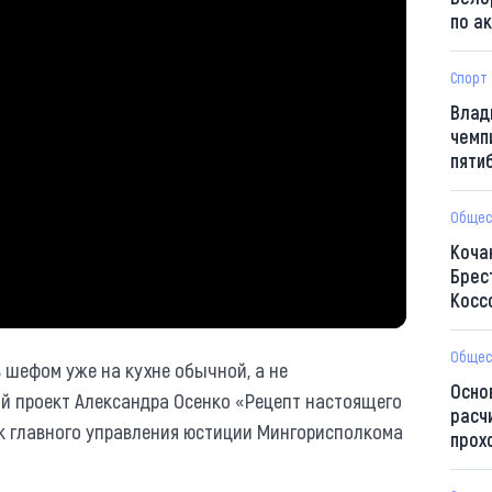
по а
Спорт
Влад
чемп
пяти
Общес
Коча
Брес
Косс
Общес
 шефом уже на кухне обычной, а не
Осно
ий проект Александра Осенко «Рецепт настоящего
расч
ик главного управления юстиции Мингорисполкома
прох