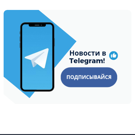
https://t.me/minskctvby