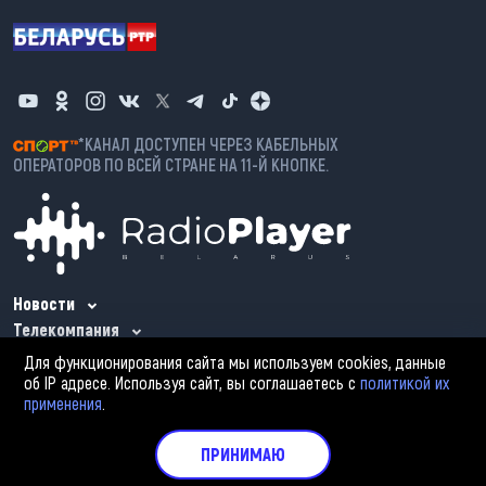
*КАНАЛ ДОСТУПЕН ЧЕРЕЗ КАБЕЛЬНЫХ
ОПЕРАТОРОВ ПО ВСЕЙ СТРАНЕ НА 11-Й КНОПКЕ.
Новости
Телекомпания
Проекты
Для функционирования сайта мы используем cookies, данные
Республика Беларусь, 220029, г. Минск,
об IP адресе. Используя сайт, вы соглашаетесь с
политикой их
ул. Коммунистическая, 6
применения
.
+375 (17) 379 64 13
(Запись на личный приём)
ПРИНИМАЮ
+375 (17) 361 63 73
(Факс)