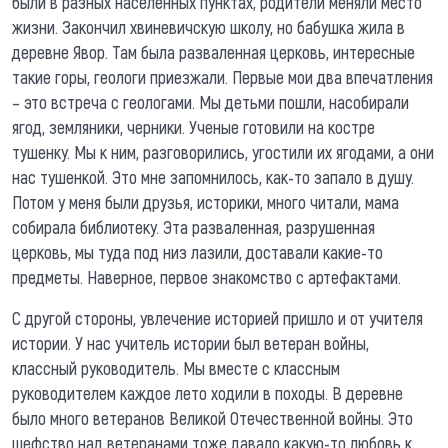
были в разных населенных пунктах, родители меняли место
жизни. Закончил хвиневичскую школу, но бабушка жила в
деревне Явор. Там была разваленная церковь, интересные
такие горы, геологи приезжали. Первые мои два впечатления
– это встреча с геологами. Мы детьми пошли, насобирали
ягод, земляники, черники. Ученые готовили на костре
тушенку. Мы к ним, разговорились, угостили их ягодами, а они
нас тушенкой. Это мне запомнилось, как-то запало в душу.
Потом у меня были друзья, историки, много читали, мама
собирала библиотеку. Эта разваленная, разрушенная
церковь, мы туда под низ лазили, доставали какие-то
предметы. Наверное, первое знакомство с артефактами.
С другой стороны, увлечение историей пришло и от учителя
истории. У нас учитель истории был ветеран войны,
классный руководитель. Мы вместе с классным
руководителем каждое лето ходили в походы. В деревне
было много ветеранов Великой Отечественной войны. Это
шефство над ветеранами тоже давало какую-то любовь к