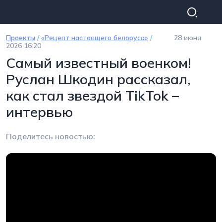
Перейти к основному содержанию
Проекты
/
«Рецепт настоящего белоруса»
/
28 июня
2026 16:20
Самый известный военком!
Руслан Шкодин рассказал,
как стал звездой TikTok –
интервью
Поделитесь новостью: