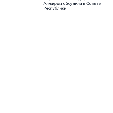
Алжиром обсудили в Совете
Республики
https://t.me/minskctvby