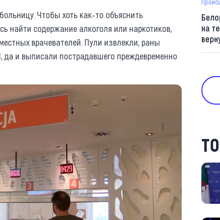
Проис
ольницу. Чтобы хоть как-то объяснить
Бело
ись найти содержание алкоголя или наркотиков,
на т
верн
 местных врачевателей. Пули извлекли, раны
), да и выписали пострадавшего преждевременно
ТО