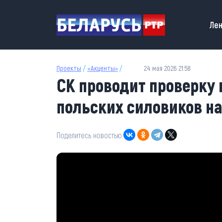
Перейти к основному содержанию
Main
Лен
Проекты
/
«Акценты»
/
24 мая 2026 21:58
СК проводит проверку 
польских силовиков н
Поделитесь новостью: