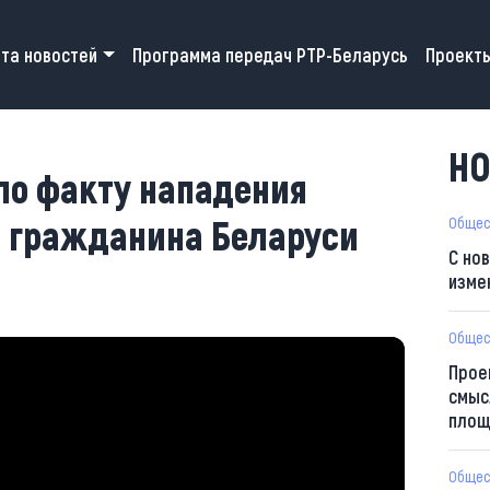
 navigation
та новостей
Программа передач РТР-Беларусь
Проект
НО
по факту нападения
а гражданина Беларуси
Общес
С но
изме
Общес
Прое
смыс
площ
Общес