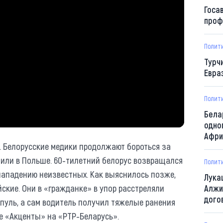
Госа
проф
Полит
Турч
Евра
Полит
Бела
одно
Афри
и. Белорусские медики продолжают бороться за
лили в Польше. 60-тилетний белорус возвращался
Полит
 нападению неизвестных. Как выяснилось позже,
Лука
йские. Они в «гражданке» в упор расстреляли
Алжи
дого
 пуль, а сам водитель получил тяжелые ранения
е «Акценты» на «РТР-Беларусь».