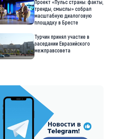
Проект «Пульс страны: факты,
тренды, смыслы» собрал
масштабную диалоговую
площадку в Бресте
Турчин принял участие в
заседании Евразийского
межправсовета
://t.me/minskctvby