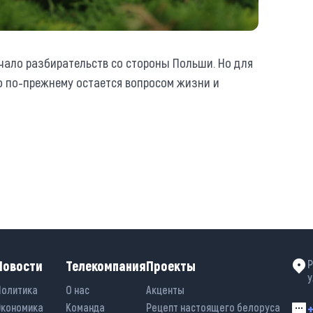
чало разбирательств со стороны Польши. Но для
то по-прежнему остается вопросом жизни и
Новости
Телекомпания
Проекты
Р
у
Политика
О нас
Акценты
Экономика
Команда
Рецепт настоящего белоруса
+