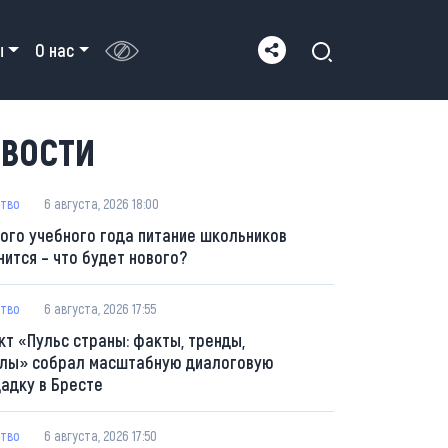
ы
О нас
ВОСТИ
тво
6 августа, 2026 18:00
вого учебного года питание школьников
нится – что будет нового?
тво
6 августа, 2026 17:55
кт «Пульс страны: факты, тренды,
лы» собрал масштабную диалоговую
адку в Бресте
тво
6 августа, 2026 17:50