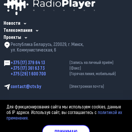
Новости
Телекомпания
Проекты
Республика Беларусь, 220029, г. Минск,
ул. Коммунистическая, 6
+375 (17) 379 64 13
(Запись на личный приём)
+375 (17) 361 63 73
(Факс)
+375 (29) 1 600 700
(Горячая линия, мобильный)
contact@ctv.by
(Электронная почта)
Для функционирования сайта мы используем cookies, данные
об IP адресе. Используя сайт, вы соглашаетесь с
политикой их
применения
.
2002—2026 © ЗАО «Столичное телевидение». При любом использовании
материалов активная гиперссылка на «belarus-news.by» обязательна.
Политика обработки персональных данных
ПРИНИМАЮ