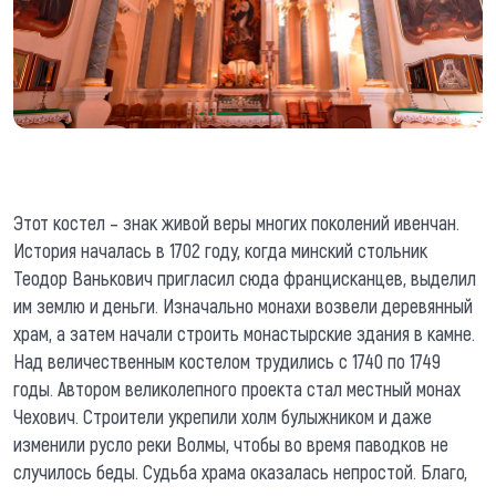
Этот костел – знак живой веры многих поколений ивенчан.
История началась в 1702 году, когда минский стольник
Теодор Ванькович пригласил сюда францисканцев, выделил
им землю и деньги. Изначально монахи возвели деревянный
храм, а затем начали строить монастырские здания в камне.
Над величественным костелом трудились с 1740 по 1749
годы. Автором великолепного проекта стал местный монах
Чехович. Строители укрепили холм булыжником и даже
изменили русло реки Волмы, чтобы во время паводков не
случилось беды. Судьба храма оказалась непростой. Благо,