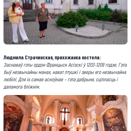
Людмила Страчинская, прихожанка костела:
Заснаваў гэты ордэн Францыск Асізскі ў 1203-1209 годзе. Гэта
быў незвычайны манах, нават птушкі і зверы яго незвычайна
любілі. Для іх самае асноўнае – гэта дабрыня, сціпласць і
дапамога бліжнім.