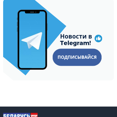
https://t.me/minskctvby