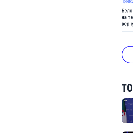
Проис
Бело
на т
верн
ТО