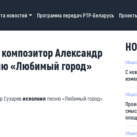
 navigation
та новостей
Программа передач РТР-Беларусь
Проект
НО
и композитор Александр
ню «Любимый город»
Общес
С но
изме
Общес
др Сухарев
исполнил
песню «Любимый город».
Прое
смыс
площ
Общес