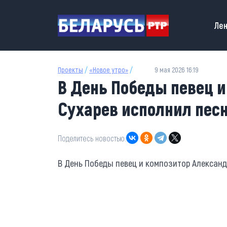
Перейти к основному содержанию
Main
Лен
Проекты
/
«Новое утро»
/
9 мая 2026 16:19
В День Победы певец 
Сухарев исполнил пес
Поделитесь новостью:
В День Победы певец и композитор Алексан