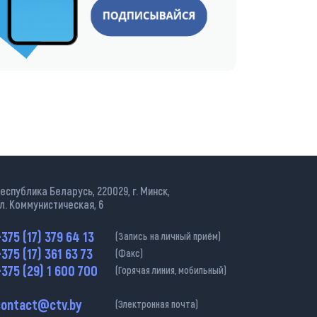
еспублика Беларусь, 220029, г. Минск,
л. Коммунистическая, 6
375 (17) 379 64 13
(Запись на личный приём)
375 (17) 361 63 73
(Факс)
375 (29) 1 600 700
(Горячая линия, мобильный)
contact@ctv.by
(Электронная почта)