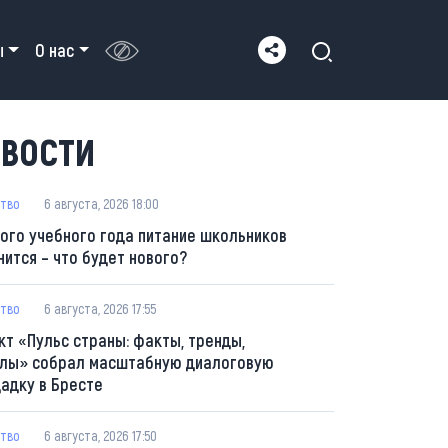
ы
О нас
ВОСТИ
тво
6 августа, 2026 18:00
вого учебного года питание школьников
нится – что будет нового?
тво
6 августа, 2026 17:55
кт «Пульс страны: факты, тренды,
лы» собрал масштабную диалоговую
адку в Бресте
тво
6 августа, 2026 17:50