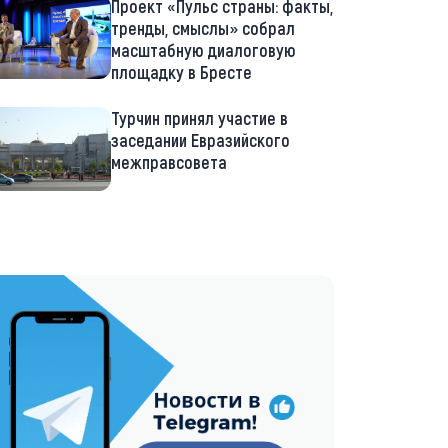
Проект «Пульс страны: факты,
тренды, смыслы» собрал
масштабную диалоговую
площадку в Бресте
Турчин принял участие в
заседании Евразийского
межправсовета
://t.me/minskctvby