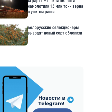
Аграрии Минской области
намолотили 1,5 млн тонн зерна
с учетом рапса
Белорусские селекционеры
выводят новый сорт облепихи
://t.me/minskctvby