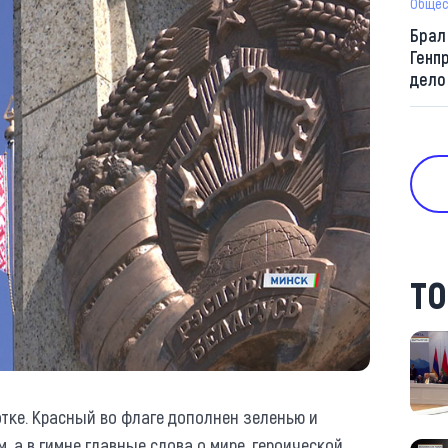
Общес
Брал
Генп
дело
ТО
отке. Красный во флаге дополнен зеленью и
 а в гимне главные слова о мире, героической