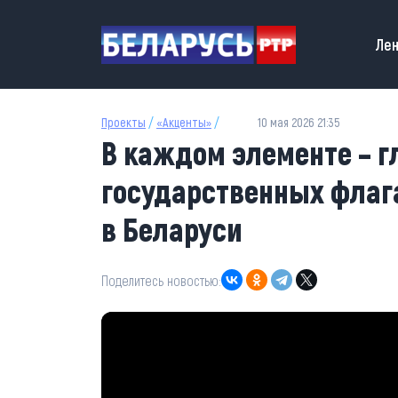
Перейти к основному содержанию
Main
Лен
Проекты
/
«Акценты»
/
10 мая 2026 21:35
В каждом элементе – г
государственных флага
в Беларуси
Поделитесь новостью: