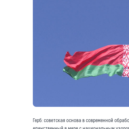
Герб: советская основа в современной обраб
единственный в мире с национальным узором,