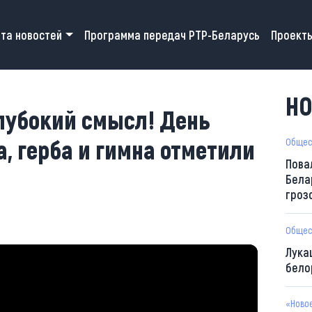
 navigation
та новостей
Программа передач РТР-Беларусь
Проект
НО
лубокий смысл! День
, герба и гимна отметили
Общес
Пова
Бела
гроз
Общес
Лука
бело
«Ново