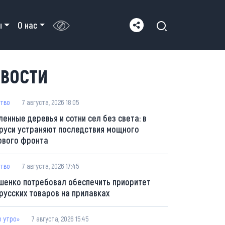
ы
О нас
ВОСТИ
тво
7 августа, 2026 18:05
ленные деревья и сотни сел без света: в
руси устраняют последствия мощного
ового фронта
тво
7 августа, 2026 17:45
шенко потребовал обеспечить приоритет
русских товаров на прилавках
е утро»
7 августа, 2026 15:45