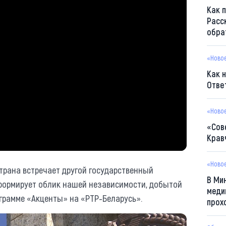
Как 
Расс
обра
«Ново
Как 
Отве
«Ново
«Сов
Крав
«Ново
трана встречает другой государственный
В Ми
то формирует облик нашей независимости, добытой
меди
ограмме «Акценты» на «РТР-Беларусь».
прох