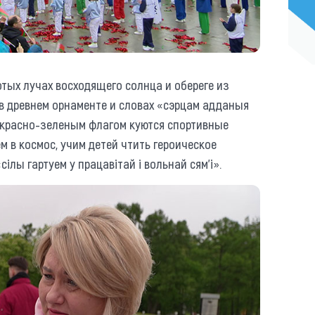
отых лучах восходящего солнца и обереге из
в древнем орнаменте и словах «сэрцам адданыя
 красно-зеленым флагом куются спортивные
 в космос, учим детей чтить героическое
ілы гартуем у працавітай і вольнай сям’і».