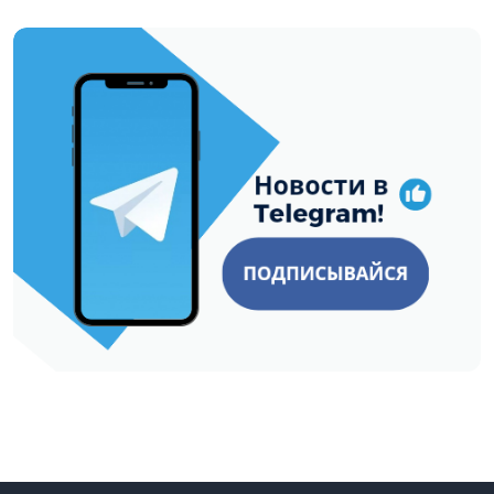
https://t.me/minskctvby