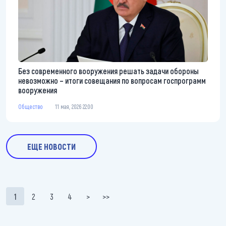
Без современного вооружения решать задачи обороны
невозможно – итоги совещания по вопросам госпрограмм
вооружения
Общество
11 мая, 2026 22:00
ЕЩЕ НОВОСТИ
Нумерация страниц
1
2
3
4
>
>>
Текущая страница
Page
Page
Page
Следующая страница
Последняя страница