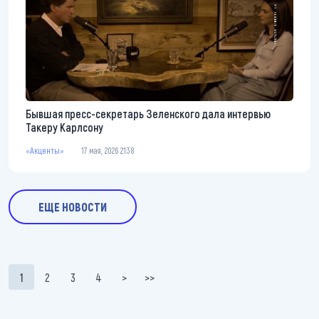
Бывшая пресс-секретарь Зеленского дала интервью
Такеру Карлсону
«Акценты»
17 мая, 2026 21:38
ЕЩЕ НОВОСТИ
Нумерация страниц
1
2
3
4
>
>>
Текущая страница
Page
Page
Page
Следующая страница
Последняя страница