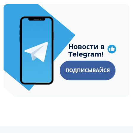
https://t.me/minskctvby