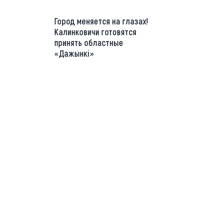
Город меняется на глазах!
Калинковичи готовятся
принять областные
«Дажынкі»
://t.me/minskctvby