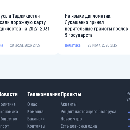
усь и Таджикистан
На языке дипломатии.
сали дорожную карту
Лукашенко принял
дничества на 2027–2031
верительные грамоты послов
9 государств
ка
28 июля, 2026 21:55
Политика
28 июля, 2026 21:15
Новости
Телекомпания
Проекты
Р
у
Политика
О нас
Акценты
Экономика
Команда
Рецепт настоящего белоруса
+
+
Общество
Вакансии
Новое утро
+
Спорт
Контакты
Есть девчонка одна