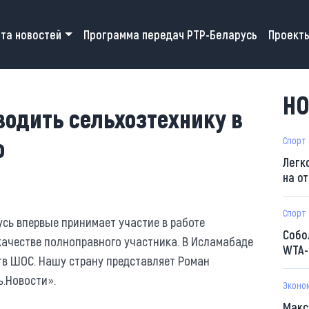
 navigation
та новостей
Программа передач РТР-Беларусь
Проект
НО
водить сельхозтехнику в
о
Спорт
Легк
на о
Спорт
сь впервые принимает участие в работе
Собо
качестве полноправного участника. В Исламабаде
WTA-
тв ШОС. Нашу страну представляет Роман
ь.Новости».
Эконо
Макс