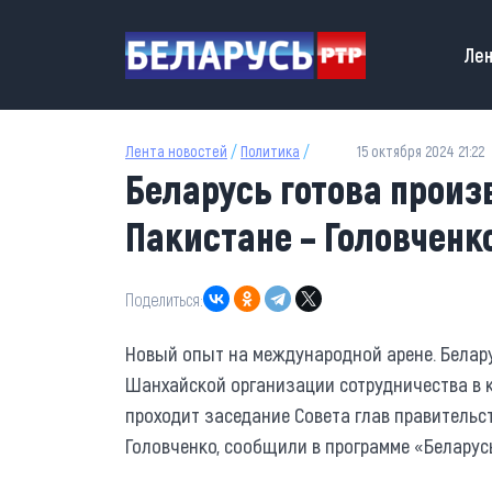
Перейти к основному содержанию
Main
Лен
Лента новостей
/
Политика
/
15 октября 2024 21:22
Беларусь готова произ
Пакистане – Головченк
Поделиться:
Новый опыт на международной арене. Белару
Шанхайской организации сотрудничества в 
проходит заседание Совета глав правительс
Головченко, сообщили в программе «Беларус