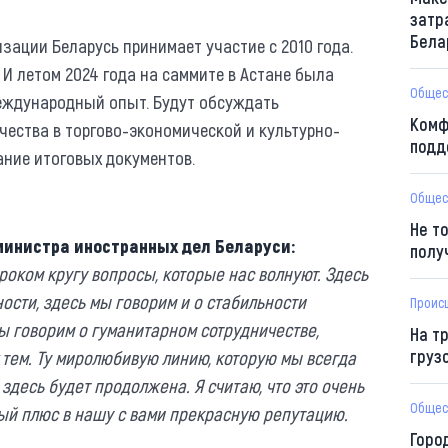
затр
Бела
зации Беларусь принимает участие с 2010 года.
И летом 2024 года на саммите в Астане была
Общес
международный опыт. Будут обсуждать
Комф
чества в торгово-экономической и культурно-
подд
ание итоговых документов.
Общес
Не т
министра иностранных дел Беларуси:
полу
роком кругу вопросы, которые нас волнуют. Здесь
ости, здесь мы говорим и о стабильности
Проис
ы говорим о гуманитарном сотрудничестве,
На т
груз
тем. Ту миролюбивую линию, которую мы всегда
здесь будет продолжена. Я считаю, что это очень
Общес
ый плюс в нашу с вами прекрасную репутацию.
Горо