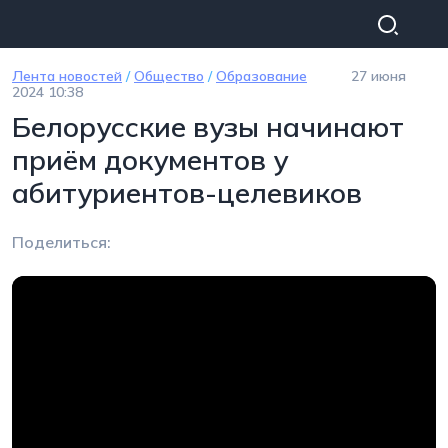
Перейти к основному содержанию
Лента новостей
/
Общество
/
Образование
27 июня
2024 10:38
Белорусские вузы начинают
приём документов у
абитуриентов-целевиков
Поделиться: