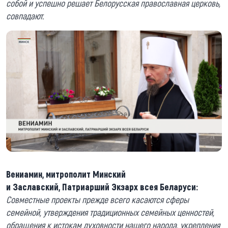
собой и успешно решает Белорусская православная церковь,
совпадают.
Вениамин, митрополит
М
инский
и
З
аславский,
П
атриарший
Э
кзарх всея
Б
еларуси:
Совместные проекты прежде всего касаются сферы
семейной, утверждения традиционных семейных ценностей,
обращения к истокам духовности нашего народа, укрепления