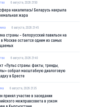
тво
6 августа, 2026 21:50
сфера накалилась! Беларусь накрыла
ремальная жара
мика
6 августа, 2026 21:45
ина страны – белорусский павильон на
 в Москве остается одним из самых
щаемых
тво
6 августа, 2026 21:40
кт «Пульс страны: факты, тренды,
лы» собрал масштабную диалоговую
адку в Бресте
ика
6 августа, 2026 21:35
ин принял участие в заседании
зийского межправсовета в узком
аве в Кыргызстане