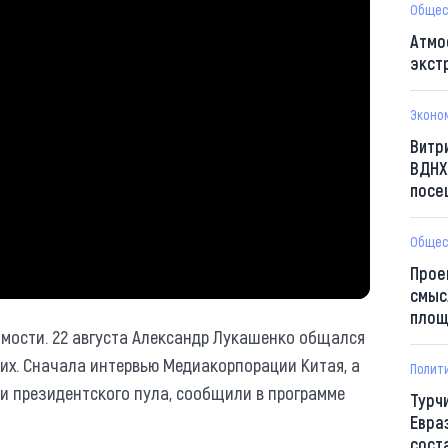
Общес
Атмо
экст
Эконо
Витр
ВДНХ
посе
Общес
Прое
смыс
площ
мости. 22 августа Александр Лукашенко общался
ких. Сначала интервью Медиакорпорации Китая, а
Полит
и президентского пула, сообщили в программе
Турч
Евра
сост