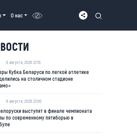
ы
О нас
ВОСТИ
6 августа, 2026 22:10
еры Кубка Беларуси по легкой атлетике
делились на столичном стадионе
амо»
6 августа, 2026 22:00
белоруски выступят в финале чемпионата
пы по современному пятиборью в
буле