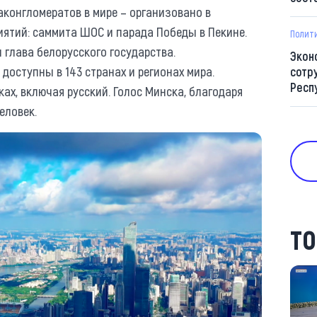
конгломератов в мире – организовано в
ятий: саммита ШОС и парада Победы в Пекине.
Полит
 глава белорусского государства.
Экон
оступны в 143 странах и регионах мира.
сотр
Респ
ах, включая русский. Голос Минска, благодаря
еловек.
ТО