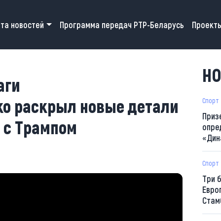
 navigation
та новостей
Программа передач РТР-Беларусь
Проект
НО
аги
о раскрыл новые детали
Спорт
Приз
 с Трампом
опре
«Дин
Спорт
Три 
Евро
Стам