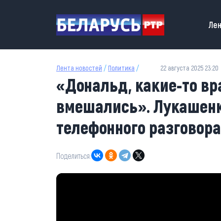
Перейти к основному содержанию
Main
Лен
Лента новостей
/
Политика
/
22 августа 2025 23:20
«Дональд, какие-то вр
вмешались». Лукашенк
телефонного разговора
Поделиться: