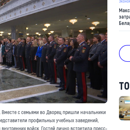
Эконо
Макс
затр
Бела
ТО
 Вместе с семьями во Дворец пришли начальники
редставители профильных учебных заведений,
внутренних войск. Гостей лично встретила пресс-