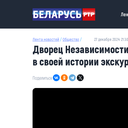
Перейти к основному содержанию
Main
Лен
Лента новостей
/
Общество
/
27 декабря 2024 21:3
Дворец Независимост
в своей истории экску
Поделиться: