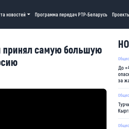
 navigation
та новостей
Программа передач РТР-Беларусь
Проект
0
НО
и принял самую большую
рсию
Общес
До +
опас
за ж
Общес
Турч
Кырг
Общес