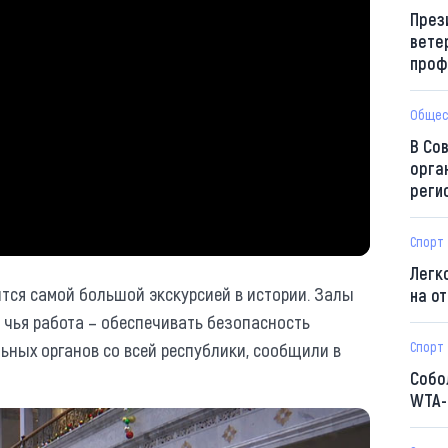
През
вете
проф
Общес
В Со
орга
реги
Спорт
Легк
ится самой большой экскурсией в истории. Залы
на о
, чья работа – обеспечивать безопасность
ьных органов со всей республики, сообщили в
Спорт
Собо
WTA-