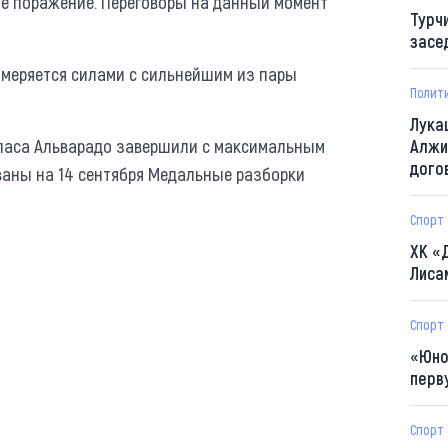
ое поражение. Переговоры на данный момент
Турч
засе
омеряется силами с сильнейшим из пары
Полит
Лука
ласа Альварадо завершили с максимальным
Алжи
дого
аны на 14 сентября Медальные разборки
Спорт
ХК «
Лиса
Спорт
«Юно
перв
Спорт