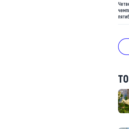
Четв
чемп
пяти
ТО