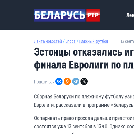
Перейти к основному содержанию
Main
Лен
Лента новостей
/
Спорт
/
Пляжный футбол
13 сент
Эстонцы отказались иг
финала Евролиги по п
Поделиться:
Сборная Беларуси по пляжному футболу узн
Евролиги, рассказали в программе «Беларусь
Оспаривать право прохода дальше предстои
состоятся уже 13 сентября в 13.40. Однако с