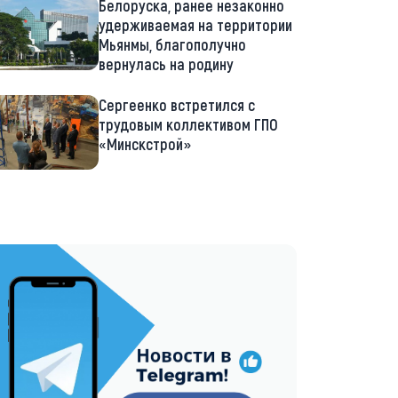
Белоруска, ранее незаконно
удерживаемая на территории
Мьянмы, благополучно
вернулась на родину
Сергеенко встретился с
трудовым коллективом ГПО
«Минскстрой»
://t.me/minskctvby