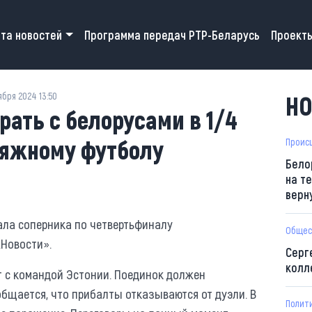
 navigation
та новостей
Программа передач РТР-Беларусь
Проект
ября 2024 13:50
НО
рать с белорусами в 1/4
ляжному футболу
Проис
Бело
на т
верн
ала соперника по четвертьфиналу
Общес
.Новости».
Серг
колл
т с командой Эстонии. Поединок должен
ообщается, что прибалты отказываются от дуэли. В
Полит