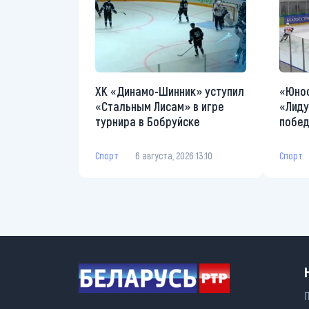
ХК «Динамо-Шинник» уступил
«Юнос
«Стальным Лисам» в игре
«Лиду
турнира в Бобруйске
побед
Спорт
6 августа, 2026 13:10
Спорт