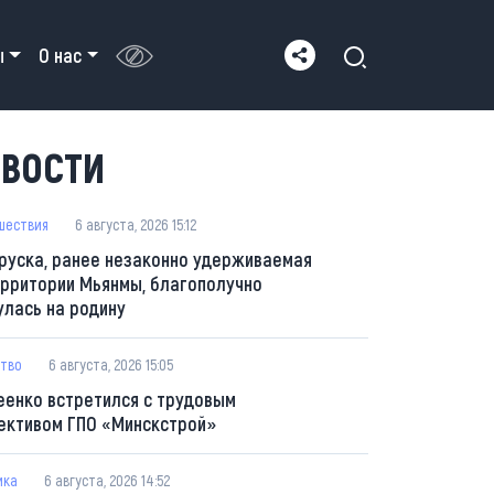
ы
О нас
ВОСТИ
шествия
6 августа, 2026 15:12
руска, ранее незаконно удерживаемая
ерритории Мьянмы, благополучно
улась на родину
тво
6 августа, 2026 15:05
еенко встретился с трудовым
ективом ГПО «Минскстрой»
ика
6 августа, 2026 14:52