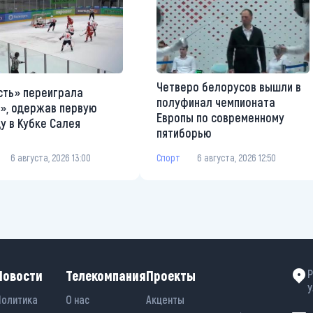
Четверо белорусов вышли в
ть» переиграла
полуфинал чемпионата
», одержав первую
Европы по современному
у в Кубке Салея
пятиборью
6 августа, 2026 13:00
Спорт
6 августа, 2026 12:50
Новости
Телекомпания
Проекты
Р
у
Политика
О нас
Акценты