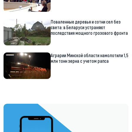
Поваленные деревья и сотни сел без
света: в Беларуси устраняют
последствия мощного грозового фронта
Аграрии Минской области намолотили 1,5
млн тонн зерна с учетом рапса
https://t.me/minskctvby