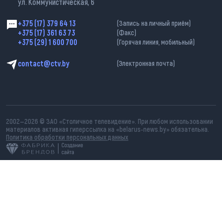
ул. Коммунистическая, 6
+375 (17) 379 64 13
(Запись на личный приём)
+375 (17) 361 63 73
(Факс)
+375 (29) 1 600 700
(Горячая линия, мобильный)
contact@ctv.by
(Электронная почта)
2002—2026 © ЗАО «Столичное телевидение». При любом использовании
материалов активная гиперссылка на «belarus-news.by» обязательна.
Политика обработки персональных данных