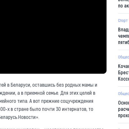
по а
Спорт
Влад
чемп
пяти
Общес
Коча
Брес
Косс
тей в Беларуси, оставшись без родных мамы и
дении, а в приемной семье. Для этих целей в
Общес
мейного типа. А вот прежние соцучреждения
Осно
00-х в стране было почти 30 интернатов, то
расч
прох
Беларусь.Новости».