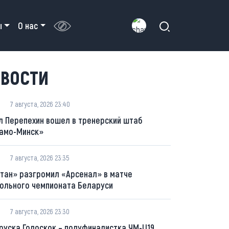
ы
О нас
ВОСТИ
7 августа, 2026 23:40
л Перепехин вошел в тренерский штаб
амо-Минск»
7 августа, 2026 23:35
тан» разгромил «Арсенал» в матче
ольного чемпионата Беларуси
7 августа, 2026 23:30
руска Голоскок – полуфиналистка ЧМ-U19