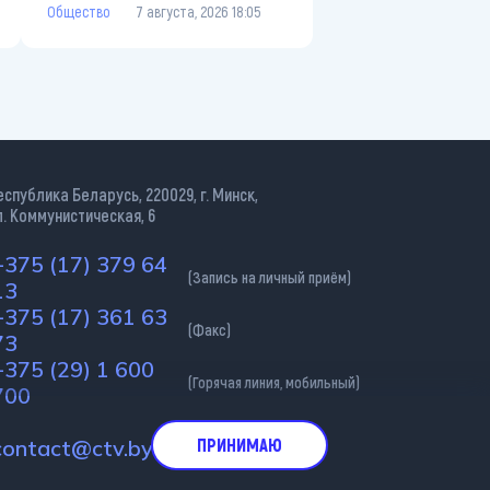
л. Коммунистическая, 6
+375 (17) 379 64
(Запись на личный приём)
13
+375 (17) 361 63
(Факс)
73
+375 (29) 1 600
(Горячая линия, мобильный)
700
contact@ctv.by
(Электронная почта)
ательна.
ПРИНИМАЮ