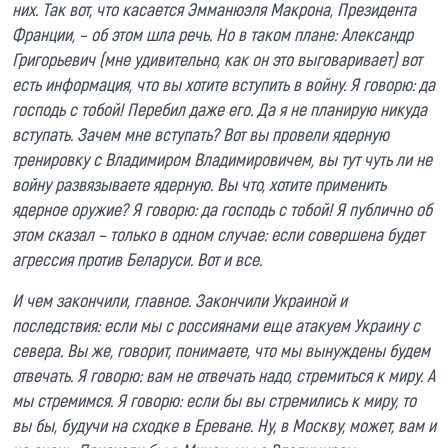
них. Так вот, что касается Эмманюэля Макрона, Президента
Франции, – об этом шла речь. Но в таком плане: Александр
Григорьевич (мне удивительно, как он это выговаривает) вот
есть информация, что вы хотите вступить в войну. Я говорю: да
господь с тобой! Перебил даже его. Да я не планирую никуда
вступать. Зачем мне вступать? Вот вы провели ядерную
тренировку с Владимиром Владимировичем, вы тут чуть ли не
войну развязываете ядерную. Вы что, хотите применить
ядерное оружие? Я говорю: да господь с тобой! Я публично об
этом сказал – только в одном случае: если совершена будет
агрессия против Беларуси. Вот и все.
И чем закончили, главное. Закончили Украиной и
последствия: если мы с россиянами еще атакуем Украину с
севера. Вы же, говорит, понимаете, что мы вынуждены будем
отвечать. Я говорю: вам не отвечать надо, стремиться к миру. А
мы стремимся. Я говорю: если бы вы стремились к миру, то
вы бы, будучи на сходке в Ереване. Ну, в Москву, может, вам и