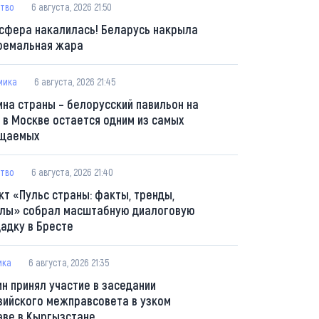
тво
6 августа, 2026 21:50
сфера накалилась! Беларусь накрыла
ремальная жара
мика
6 августа, 2026 21:45
ина страны – белорусский павильон на
 в Москве остается одним из самых
щаемых
тво
6 августа, 2026 21:40
кт «Пульс страны: факты, тренды,
лы» собрал масштабную диалоговую
адку в Бресте
ика
6 августа, 2026 21:35
ин принял участие в заседании
зийского межправсовета в узком
аве в Кыргызстане