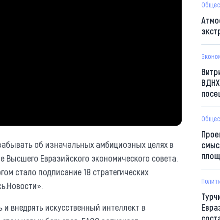
Общес
Атмо
экст
Эконо
Витр
ВДНХ
посе
Общес
Прое
 забывать об изначальных амбициозных целях в
смыс
площ
е Высшего Евразийского экономического совета.
огом стало подписание 18 стратегических
Полит
ь.Новости».
Турч
ь и внедрять искусственный интеллект в
Евра
сост