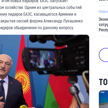
 этом новых барьеров. ЕАЭС запускает
ом хозяйстве. Одним из центральных событий
Полит
ения лидеров ЕАЭС, касающегося Армении и
Экон
 закрытия сессий форума Александр Лукашенко
сотр
идеров объединения по данному вопросу.
Респ
ТО