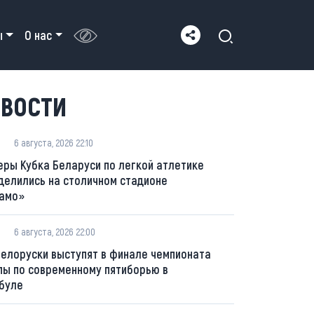
ы
О нас
ВОСТИ
6 августа, 2026 22:10
еры Кубка Беларуси по легкой атлетике
делились на столичном стадионе
амо»
6 августа, 2026 22:00
белоруски выступят в финале чемпионата
пы по современному пятиборью в
буле