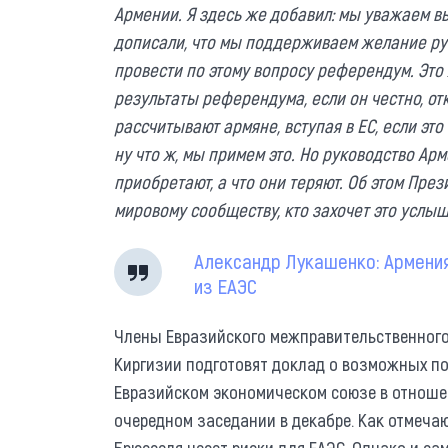
Армении. Я здесь же добавил: мы уважаем в
дописали, что мы поддерживаем желание рук
провести по этому вопросу референдум. Это 
результаты референдума, если он честно, от
рассчитывают армяне, вступая в ЕС, если это
ну что ж, мы примем это. Но руководство Ар
приобретают, а что они теряют. Об этом Пре
мировому сообществу, кто захочет это услыш
Александр Лукашенко: Армения
из ЕАЭС
Члены Евразийского межправительственного 
Киргизии подготовят доклад о возможных п
Евразийском экономическом союзе в отноше
очередном заседании в декабре. Как отмечаю
Брюсселя несет риски для ЕАЭС. Однако и са