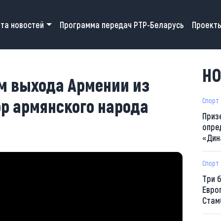
 navigation
та новостей
Программа передач РТР-Беларусь
Проект
3
НО
им выхода Армении из
р армянского народа
Спорт
Приз
опре
«Дин
Спорт
Три 
Евро
Стам