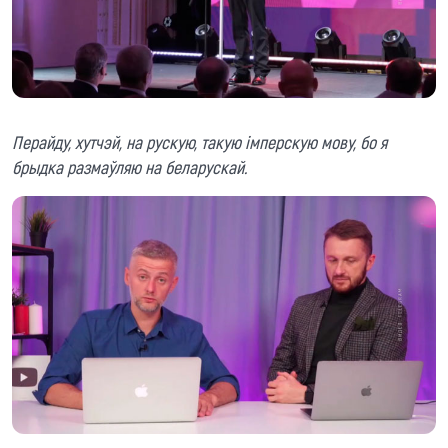
Перайду, хутчэй, на рускую, такую імперскую мову, бо я
брыдка размаўляю на беларускай.