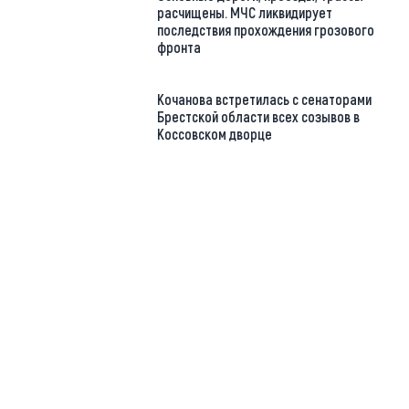
расчищены. МЧС ликвидирует
последствия прохождения грозового
фронта
Кочанова встретилась с сенаторами
Брестской области всех созывов в
Коссовском дворце
https://t.me/minskctvby