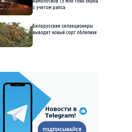
намолотили 1,5 млн тонн зерна
с учетом рапса
Белорусские селекционеры
выводят новый сорт облепихи
://t.me/minskctvby