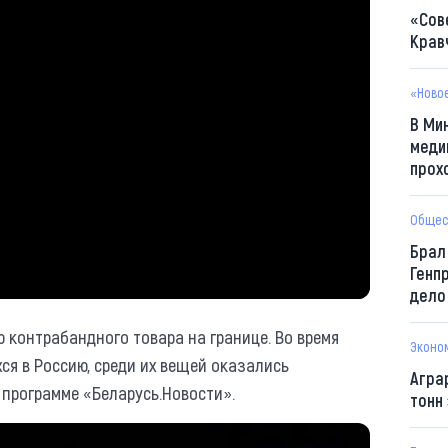
«Сов
Крав
«Ново
В Ми
меди
прох
Общес
Брал
Генп
дело
контрабандного товара на границе. Во время
Эконо
ся в Россию, среди их вещей оказались
Агра
программе «Беларусь.Новости».
тонн