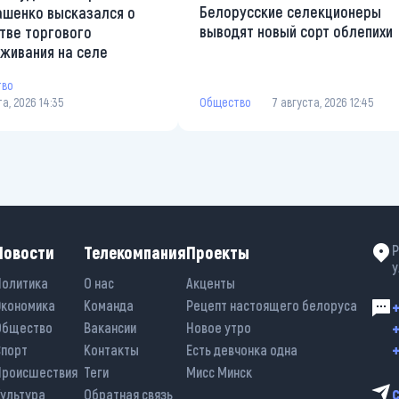
Белорусские селекционеры
ашенко высказался о
выводят новый сорт облепихи
тве торгового
живания на селе
тво
та, 2026 14:35
Общество
7 августа, 2026 12:45
Новости
Телекомпания
Проекты
Р
у
Политика
О нас
Акценты
Экономика
Команда
Рецепт настоящего белоруса
+
+
Общество
Вакансии
Новое утро
+
Спорт
Контакты
Есть девчонка одна
Происшествия
Теги
Мисс Минск
Культура
Обратная связь