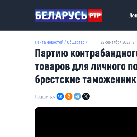
Перейти к основному содержанию
Main
Лен
Лента новостей
/
Общество
/
22 сентября 2023 19:1
Партию контрабандног
товаров для личного 
брестские таможенник
Поделиться: