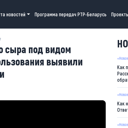
 navigation
та новостей
Программа передач РТР-Беларусь
Проект
7
НО
о сыра под видом
пользования выявили
«Ново
Как 
и
Расс
обра
«Ново
Как 
Отве
«Ново