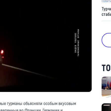
Полит
Турч
стаб
ТО
мые гурманы объясняли особым вкусовым
зведенные во Франции, Германии и