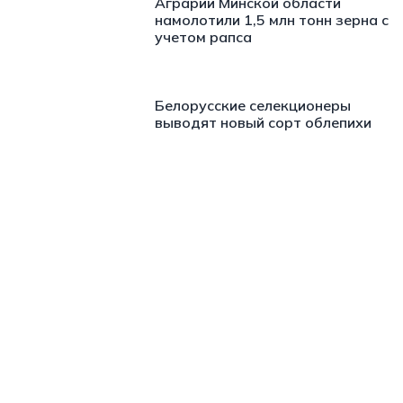
Аграрии Минской области
намолотили 1,5 млн тонн зерна с
учетом рапса
Белорусские селекционеры
выводят новый сорт облепихи
https://t.me/minskctvby