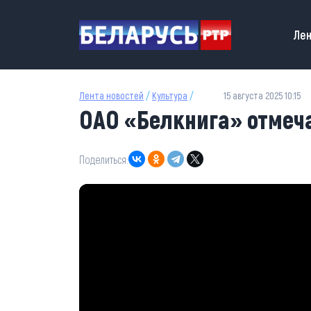
Перейти к основному содержанию
Main
Лен
Лента новостей
/
Культура
/
15 августа 2025 10:15
ОАО «Белкнига» отмеч
Поделиться: