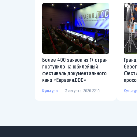
Более 400 заявок из 17 стран
Гранд
поступило на юбилейный
берег
фестиваль документального
Фести
кино «Евразия.DOC»
прохо
Культура
3 августа, 2026 22:10
Культу