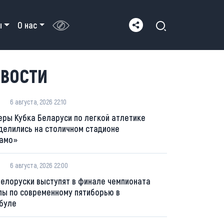
ы
О нас
ВОСТИ
6 августа, 2026 22:10
еры Кубка Беларуси по легкой атлетике
делились на столичном стадионе
амо»
6 августа, 2026 22:00
белоруски выступят в финале чемпионата
пы по современному пятиборью в
буле