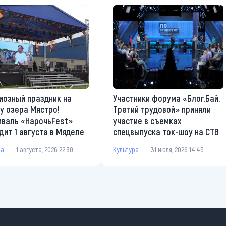
иозный праздник на
Участники форума «Блог.Бай.
у озера Мястро!
Третий трудовой» приняли
валь «НарочьFest»
участие в съемках
дит 1 августа в Мяделе
спецвыпуска ток-шоу на СТВ
ра
1 августа, 2026 22:30
Культура
31 июля, 2026 14:45