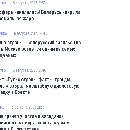
тво
6 августа, 2026 21:50
сфера накалилась! Беларусь накрыла
ремальная жара
мика
6 августа, 2026 21:45
ина страны – белорусский павильон на
 в Москве остается одним из самых
щаемых
тво
6 августа, 2026 21:40
кт «Пульс страны: факты, тренды,
лы» собрал масштабную диалоговую
адку в Бресте
ика
6 августа, 2026 21:35
ин принял участие в заседании
зийского межправсовета в узком
аве в Кыргызстане