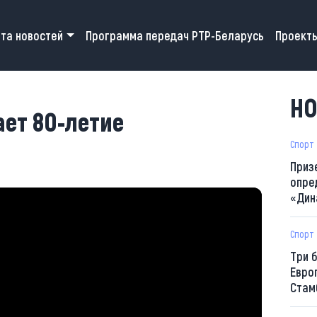
 navigation
та новостей
Программа передач РТР-Беларусь
Проект
НО
ает 80-летие
Спорт
Приз
опре
«Дин
Спорт
Три 
Евро
Стам