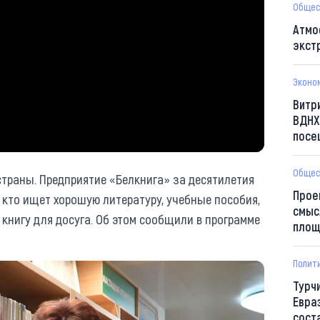
Общес
Атмо
экст
Эконо
Витр
ВДНХ
посе
Общес
страны. Предприятие «Белкнига» за десятилетия
Прое
 кто ищет хорошую литературу, учебные пособия,
смыс
книгу для досуга. Об этом сообщили в программе
площ
Полит
Турч
Евра
сост