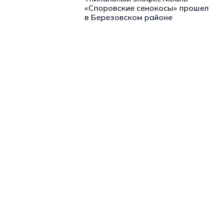
«Споровские сенокосы» прошел
в Березовском районе
https://t.me/minskctvby