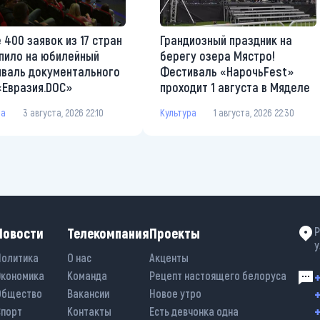
 400 заявок из 17 стран
Грандиозный праздник на
пило на юбилейный
берегу озера Мястро!
валь документального
Фестиваль «НарочьFest»
«Евразия.DOC»
проходит 1 августа в Мяделе
ра
3 августа, 2026 22:10
Культура
1 августа, 2026 22:30
Новости
Телекомпания
Проекты
Р
у
Политика
О нас
Акценты
Экономика
Команда
Рецепт настоящего белоруса
+
+
Общество
Вакансии
Новое утро
+
Спорт
Контакты
Есть девчонка одна