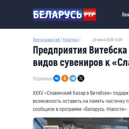
Перейти к основному содержанию
Main
Лен
Лента новостей
/
Культура
/
22 июня 2026 13:06
Предприятия Витебска 
видов сувениров к «С
Поделиться:
XXXV «Славянский базар в Витебске» подарит
возможность оставить на память частичку п
сообщили в программе «Беларусь. Новости».