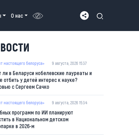
ы
О нас
ВОСТИ
пт настоящего белоруса»
9 августа, 2026 15:37
т ли в Беларуси нобелевские лауреаты и
е отбить у детей интерес к науке?
рвью с Сергеем Сачко
пт настоящего белоруса»
9 августа, 2026 15:34
ебных программ по ИИ планируют
стить в Национальном детском
опарке в 2026-м