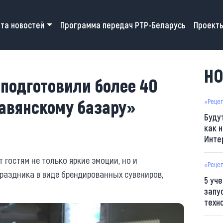
 navigation
та новостей
Программа передач РТР-Беларусь
Проект
НО
подготовили более 40
лавянскому базару»
«Реце
Буду
как н
Инте
 гостям не только яркие эмоции, но и
«Реце
раздника в виде брендированных сувениров,
5 уч
запу
техн