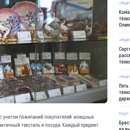
«Реце
Кома
техн
Олим
«Реце
Серг
расс
техн
«Реце
Пять
техн
дире
Спорт
с учетом пожеланий покупателей: изящные
Брес
актичный текстиль и посуда. Каждый предмет
на в