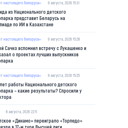
пт настоящего белоруса»
9 августа, 2026 15:31
нда из Национального детского
опарка представит Беларусь на
пиаде по ИИ в Казахстане
пт настоящего белоруса»
9 августа, 2026 15:28
ей Сачко вспомнил встречу с Лукашенко и
казал о проектах лучших выпускников
опарка
пт настоящего белоруса»
9 августа, 2026 15:25
 лет работы Национального детского
опарка – какие результаты? Спросили у
ктора
8 августа, 2026 22:11
тское «Динамо» переиграло «Торпедо»
ыезде в 17-м туре Высшей лиги