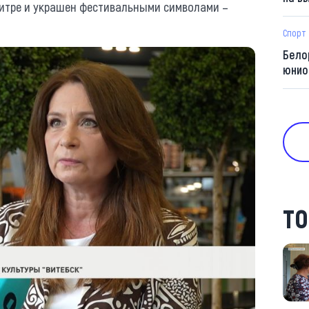
итре и украшен фестивальными символами –
Спорт
Бело
юнио
ТО