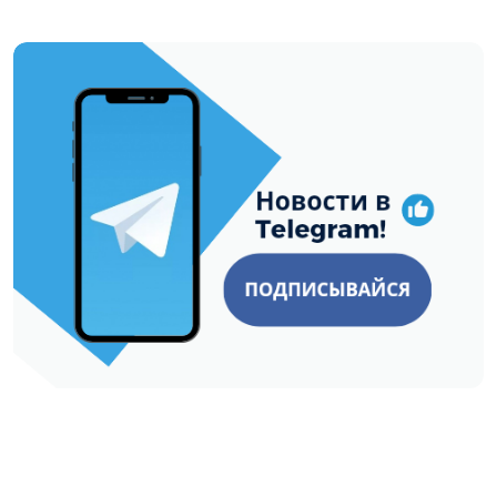
https://t.me/minskctvby