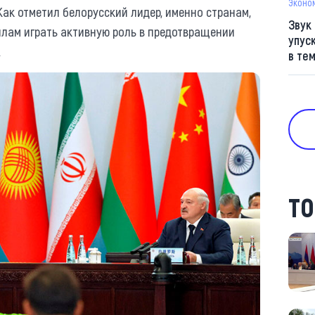
Эконо
Как отметил белорусский лидер, именно странам,
Звук
илам играть активную роль в предотвращении
упус
.
в те
ТО