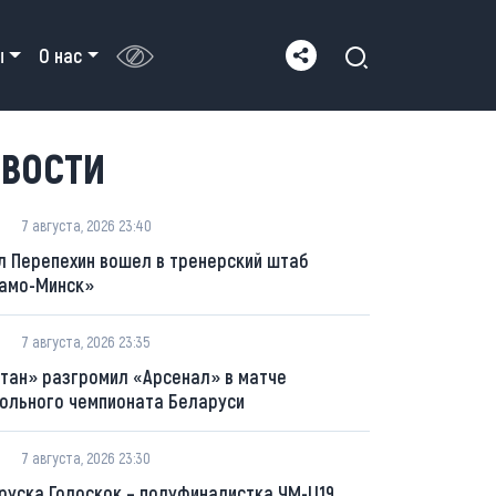
ы
О нас
ВОСТИ
7 августа, 2026 23:40
л Перепехин вошел в тренерский штаб
амо-Минск»
7 августа, 2026 23:35
тан» разгромил «Арсенал» в матче
ольного чемпионата Беларуси
7 августа, 2026 23:30
руска Голоскок – полуфиналистка ЧМ-U19