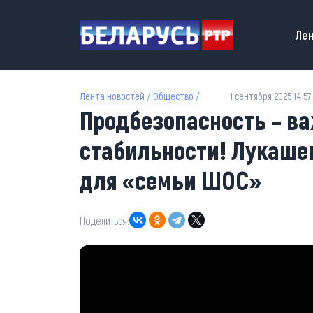
Перейти к основному содержанию
Main
Лен
Лента новостей
/
Общество
/
1 сентября 2025 14:57
Продбезопасность – в
стабильности! Лукашен
для «семьи ШОС»
Поделиться: