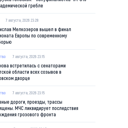
кадемической гребле
7 августа, 2026 23:28
ислав Мелкозеров вышел в финал
ионата Европы по современному
борью
тво
7 августа, 2026 23:15
нова встретилась с сенаторами
тской области всех созывов в
овском дворце
тво
7 августа, 2026 23:15
вные дороги, проезды, трассы
ищены. МЧС ликвидирует последствия
ождения грозового фронта