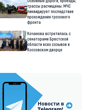
Основные дороги, проезды,
трассы расчищены. МЧС
ликвидирует последствия
прохождения грозового
фронта
Кочанова встретилась с
сенаторами Брестской
области всех созывов в
Коссовском дворце
://t.me/minskctvby