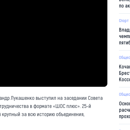
по а
Спорт
Влад
чемп
пяти
Общес
Коча
Брес
Косс
Общес
сандр Лукашенко выступил на заседании Совета
Осно
трудничества в формате «ШОС плюс». 25-й
расч
 крупный за всю историю объединения,
прох