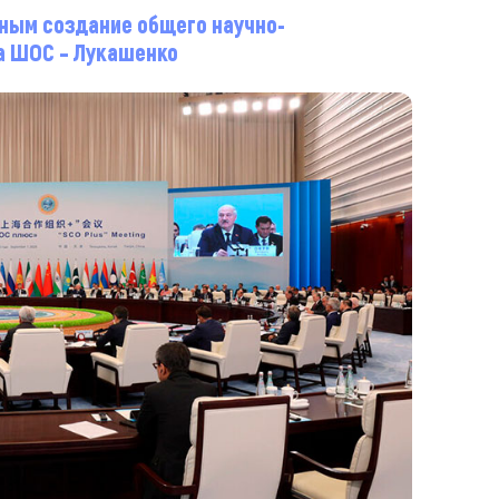
жным создание общего научно-
а ШОС – Лукашенко