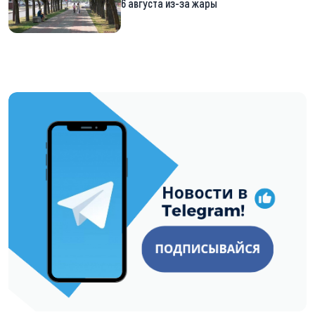
6 августа из-за жары
https://t.me/minskctvby