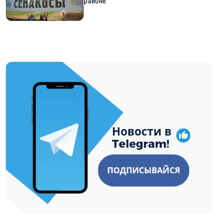
районе
https://t.me/minskctvby