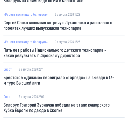
Беларусь на Олимпиаде по ИИ в Казахстане
«Рецепт настоящего белоруса»
9 августа, 2026 15:28
Сергей Сачко вспомнил встречу с Лукашенко и рассказал о
проектах лучших выпускников технопарка
«Рецепт настоящего белоруса»
9 августа, 2026 15:25
Пять лет работы Национального детского технопарка –
какие результаты? Спросили у директора
Спорт
8 августа, 2026 22:11
Брестское «Динамо» переиграло «Торпедо» на выезде в 17-
м туре Высшей лиги
Спорт
8 августа, 2026 22:09
Белорус Григорий Зурначян победил на этапе юниорского
Кубка Европы по дзюдо в Скопье